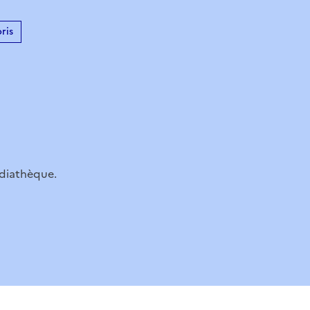
ris
édiathèque.