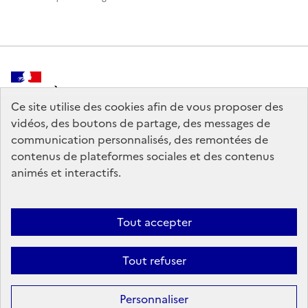
MINISTÈRE
DE LA CULTURE
Ce site utilise des cookies afin de vous proposer des
vidéos, des boutons de partage, des messages de
communication personnalisés, des remontées de
contenus de plateformes sociales et des contenus
animés et interactifs.
legifrance.gouv.fr
info.gouv.fr
service-public.gouv.fr
data.gouv.fr
Tout accepter
Tout refuser
Crédits
Sauf mention contraire, tous les contenus de ce site sont sous
licence
Personnaliser
etalab-2.0