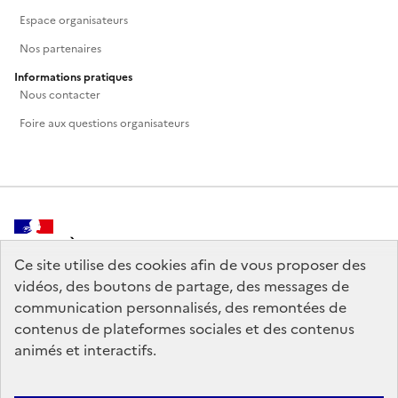
Espace organisateurs
Nos partenaires
Informations pratiques
Nous contacter
Foire aux questions organisateurs
MINISTÈRE
DE LA CULTURE
Ce site utilise des cookies afin de vous proposer des
vidéos, des boutons de partage, des messages de
communication personnalisés, des remontées de
contenus de plateformes sociales et des contenus
animés et interactifs.
legifrance.gouv.fr
info.gouv.fr
service-public.gouv.fr
data.gouv.fr