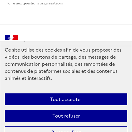
Foire aux questions organisateurs
MINISTÈRE
DE LA CULTURE
Ce site utilise des cookies afin de vous proposer des
vidéos, des boutons de partage, des messages de
communication personnalisés, des remontées de
contenus de plateformes sociales et des contenus
animés et interactifs.
legifrance.gouv.fr
info.gouv.fr
service-public.gouv.fr
data.gouv.fr
Tout accepter
Tout refuser
Crédits
Sauf mention contraire, tous les contenus de ce site sont sous
licence