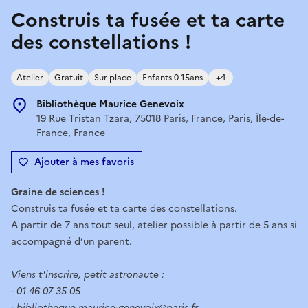
Construis ta fusée et ta carte
des constellations !
Atelier
Gratuit
Sur place
Enfants 0-15ans
+4
Bibliothèque Maurice Genevoix
19 Rue Tristan Tzara, 75018 Paris, France, Paris, Île-de-
France, France
Ajouter à mes favoris
Graine de sciences !
Construis ta fusée et ta carte des constellations.
A partir de 7 ans tout seul, atelier possible à partir de 5 ans si
accompagné d’un parent.
Viens t'inscrire, petit astronaute :
- 01 46 07 35 05
-
bibliotheque.maurice-genevoix@paris.fr