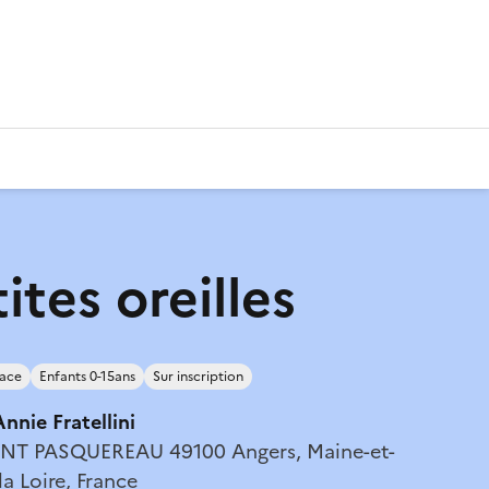
ites oreilles
lace
Enfants 0-15ans
Sur inscription
nnie Fratellini
NT PASQUEREAU 49100 Angers, Maine-et-
la Loire, France