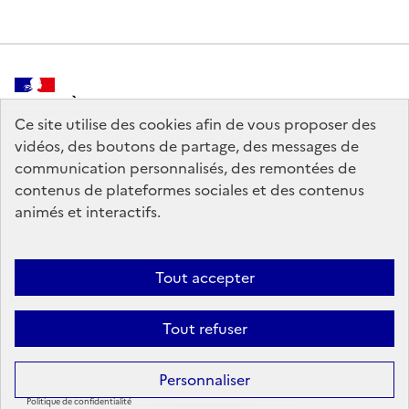
MINISTÈRE
DE LA CULTURE
Ce site utilise des cookies afin de vous proposer des
vidéos, des boutons de partage, des messages de
communication personnalisés, des remontées de
contenus de plateformes sociales et des contenus
animés et interactifs.
legifrance.gouv.fr
info.gouv.fr
service-public.gouv.fr
data.gouv.fr
Tout accepter
Tout refuser
Crédits
Sauf mention contraire, tous les contenus de ce site sont sous
licence
Personnaliser
etalab-2.0
Politique de confidentialité