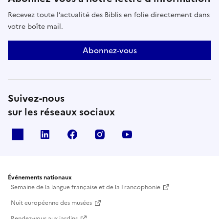
Recevez toute l’actualité des Biblis en folie directement dans
votre boîte mail.
Abonnez-vous
Suivez-nous
sur les réseaux sociaux
X
Linkedin
Facebook
Instagram
Youtube
Événements nationaux
Semaine de la langue française et de la Francophonie
Nuit européenne des musées
Rendez-vous aux jardins