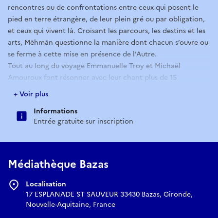
rencontres ou de confrontations entre ceux qui posent le
pied en terre étrangère, de leur plein gré ou par obligation,
et ceux qui vivent là. Croisant les parcours, les destins et les
arts, Mēhmān questionne la manière dont chacun s’ouvre ou
se ferme à cette mise en présence de l’Autre.
Tout au long du voyage Emmanuelle Troy et Michaël
Amouroux font résonner avec leur chant plus de 15
instruments rares (cordes, vents et percussions) et autant
+ Voir plus
d’univers vocaux et de langues, collectées au fil du chemin –
Informations
ouïghour, albanais, kurde, ukrainien, rromani, kirghiz ou
Entrée gratuite sur inscription
persan. A cette richesse sonore répondent aquarelles,
pastels, encres et animations réalisés en temps réel par les
dessinateurs Philippe Bichon, Isabelle Dethan, ou Julie
Blaquié.
Médiathèque Bazas
Une exploration sensible, musicale et visuelle, à hauteur
d’humanité.
Localisation
17 ESPLANADE ST SAUVEUR 33430 Bazas, Gironde,
Nouvelle-Aquitaine, France
Réserver