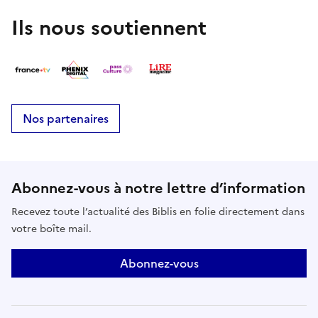
des activités de bricolages autour du livre
(fabrication de marque-pages, petit
Ils nous soutiennent
cahier...).RéserverE-mailpolyedre@ville-bazas.fr
Nos partenaires
Abonnez-vous à notre lettre d’information
Recevez toute l’actualité des Biblis en folie directement dans
votre boîte mail.
Abonnez-vous