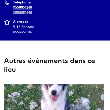
Téléphone
E-mail
0556651246
0556651246
polyedre@ville-bazas.fr
À propos
Téléphone
0556651246
Autres événements dans ce
lieu