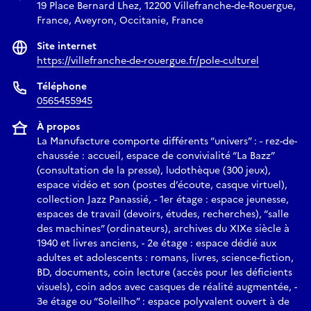
19 Place Bernard Lhez, 12200 Villefranche-de-Rouergue,
France, Aveyron, Occitanie, France
Site internet
https://villefranche-de-rouergue.fr/pole-culturel
Téléphone
0565455945
À propos
La Manufacture comporte différents “univers” : - rez-de-
chaussée : accueil, espace de convivialité “La Bazz”
(consultation de la presse), ludothèque (300 jeux),
espace vidéo et son (postes d’écoute, casque virtuel),
collection Jazz Panassié, - 1er étage : espace jeunesse,
espaces de travail (devoirs, études, recherches), “salle
des machines” (ordinateurs), archives du XIXe siècle à
1940 et livres anciens, - 2e étage : espace dédié aux
adultes et adolescents : romans, livres, science-fiction,
BD, documents, coin lecture (accès pour les déficients
visuels), coin ados avec casques de réalité augmentée, -
3e étage ou “Soleilho” : espace polyvalent ouvert à de