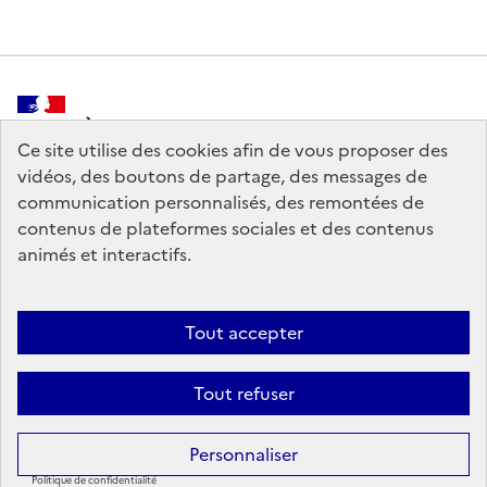
MINISTÈRE
DE LA CULTURE
Ce site utilise des cookies afin de vous proposer des
vidéos, des boutons de partage, des messages de
communication personnalisés, des remontées de
contenus de plateformes sociales et des contenus
animés et interactifs.
legifrance.gouv.fr
info.gouv.fr
service-public.gouv.fr
data.gouv.fr
Tout accepter
Tout refuser
Crédits
Sauf mention contraire, tous les contenus de ce site sont sous
licence
Personnaliser
etalab-2.0
Politique de confidentialité