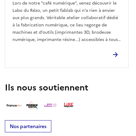
Lors de notre "café numérique", venez découvrir le
Labo du Rézo, un petit fablab qui n’a rien à envier
aux plus grands. Véritable atelier collaboratif dédié
à la fabrication numérique, ce lieu regorge de
machines et d’outils (imprimantes 3D, brodeuse
numérique, imprimante résine...) accessibles à tous
ceux qui souhaitent créer, réparer, prototyper ou
simplement expérimenter. Au programme :
présentation du lieu, démonstrations, échanges
avec l’équipe du Labo, une invitation à explorer un
univers où la créativité et l’entraide se rencontrent,
et où chacun peut devenir acteur de ses idées,
Ils nous soutiennent
même sans connaissances techniques préalables.
Nos partenaires