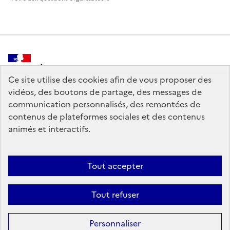
MINISTÈRE
DE LA CULTURE
Ce site utilise des cookies afin de vous proposer des
vidéos, des boutons de partage, des messages de
communication personnalisés, des remontées de
contenus de plateformes sociales et des contenus
animés et interactifs.
legifrance.gouv.fr
info.gouv.fr
service-public.gouv.fr
data.gouv.fr
Tout accepter
Tout refuser
Crédits
Sauf mention contraire, tous les contenus de ce site sont sous
licence
Personnaliser
etalab-2.0