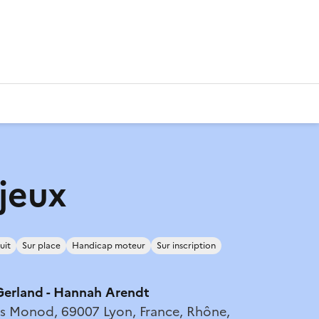
 jeux
uit
Sur place
Handicap moteur
Sur inscription
Gerland - Hannah Arendt
s Monod, 69007 Lyon, France, Rhône,