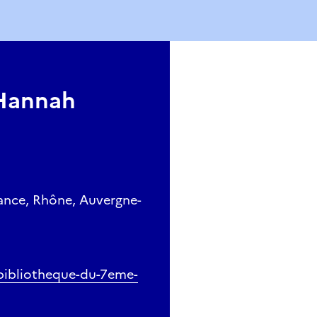
 Hannah
ance, Rhône, Auvergne-
/bibliotheque-du-7eme-