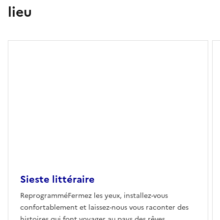
lieu
Sieste littéraire
ReprogramméFermez les yeux, installez-vous
confortablement et laissez-nous vous raconter des
histoires qui font voyager au pays des rêves...