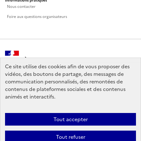
Informations pratiques
Nous contacter
Foire aux questions organisateurs
MINISTÈRE
DE LA CULTURE
Ce site utilise des cookies afin de vous proposer des
vidéos, des boutons de partage, des messages de
communication personnalisés, des remontées de
contenus de plateformes sociales et des contenus
animés et interactifs.
legifrance.gouv.fr
info.gouv.fr
service-public.gouv.fr
data.gouv.fr
Tout accepter
Tout refuser
Crédits