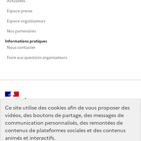
Actualités
Espace presse
Espace organisateurs
Nos partenaires
Informations pratiques
Nous contacter
Foire aux questions organisateurs
MINISTÈRE
DE LA CULTURE
Ce site utilise des cookies afin de vous proposer des
vidéos, des boutons de partage, des messages de
communication personnalisés, des remontées de
contenus de plateformes sociales et des contenus
animés et interactifs.
legifrance.gouv.fr
info.gouv.fr