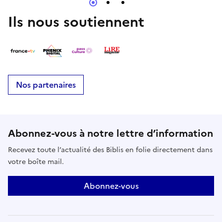
autodétermination et conscience de soi.Un
spectacle bouleversant ! Interprété par la
Ils nous soutiennent
compagnie du Cercle KarréDans le cadre du temps
fort « 2025, des rencontres extraordinaires autour
du handicap »
Nos partenaires
Abonnez-vous à notre lettre d’information
Recevez toute l’actualité des Biblis en folie directement dans
votre boîte mail.
Abonnez-vous