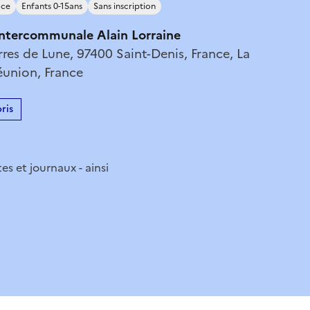
ace
Enfants 0-15ans
Sans inscription
intercommunale Alain Lorraine
erres de Lune, 97400 Saint-Denis, France, La
éunion, France
ris
es et journaux - ainsi