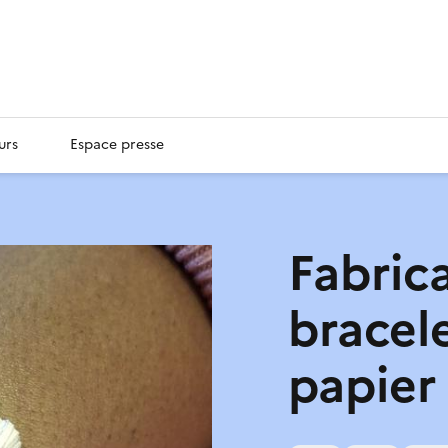
urs
Espace presse
Fabric
bracel
papier