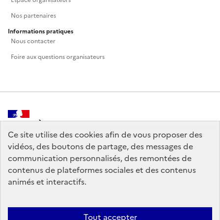
Nos partenaires
Informations pratiques
Nous contacter
Foire aux questions organisateurs
MINISTÈRE
DE LA CULTURE
Ce site utilise des cookies afin de vous proposer des
vidéos, des boutons de partage, des messages de
communication personnalisés, des remontées de
contenus de plateformes sociales et des contenus
animés et interactifs.
legifrance.gouv.fr
info.gouv.fr
service-public.gouv.fr
data.gouv.fr
Tout accepter