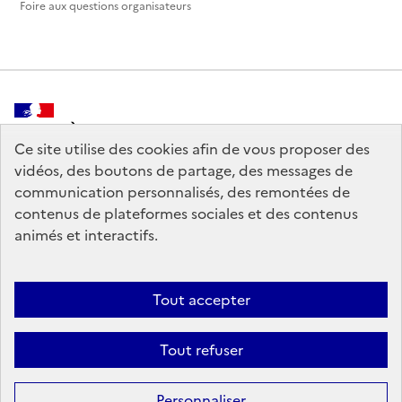
Foire aux questions organisateurs
MINISTÈRE
DE LA CULTURE
Ce site utilise des cookies afin de vous proposer des
vidéos, des boutons de partage, des messages de
communication personnalisés, des remontées de
contenus de plateformes sociales et des contenus
animés et interactifs.
legifrance.gouv.fr
info.gouv.fr
service-public.gouv.fr
data.gouv.fr
Tout accepter
Tout refuser
Crédits
Sauf mention contraire, tous les contenus de ce site sont sous
licence
Personnaliser