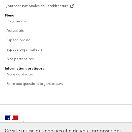
Journées nationales de l'architecture
Menu
Programme
Actualités
Espace presse
Espace organisateurs
Nos partenaires
Informations pratiques
Nous contacter
Foire aux questions organisateurs
MINISTÈRE
DE LA CULTURE
Ce site utilise des cookies afin de vous proposer des