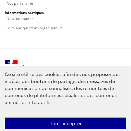
Nos partenaires
Informations pratiques
Nous contacter
Foire aux questions organisateurs
MINISTÈRE
DE LA CULTURE
Ce site utilise des cookies afin de vous proposer des
vidéos, des boutons de partage, des messages de
communication personnalisés, des remontées de
contenus de plateformes sociales et des contenus
animés et interactifs.
legifrance.gouv.fr
info.gouv.fr
service-public.gouv.fr
data.gouv.fr
Tout accepter