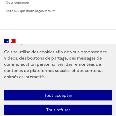
Nous contacter
Foire aux questions organisateurs
MINISTÈRE
DE LA CULTURE
Ce site utilise des cookies afin de vous proposer des
vidéos, des boutons de partage, des messages de
communication personnalisés, des remontées de
contenus de plateformes sociales et des contenus
animés et interactifs.
legifrance.gouv.fr
info.gouv.fr
service-public.gouv.fr
data.gouv.fr
Tout accepter
Tout refuser
Crédits