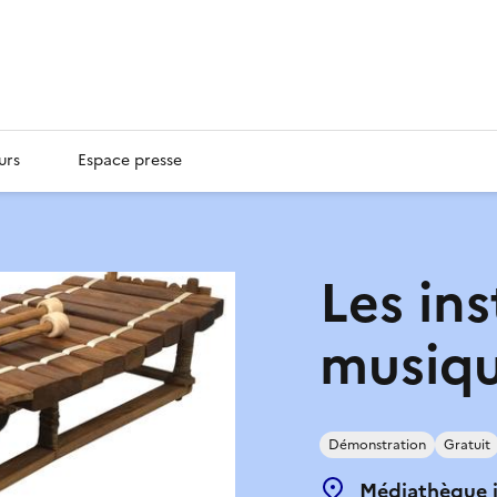
urs
Espace presse
Les in
musiqu
Démonstration
Gratuit
Médiathèque 