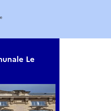
te
mis à l’essai dans l’espace musique les 3 et 4 octobre, avan
nte.
rir et de prendre goût à la pratique musicale !
unale Le