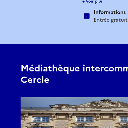
+ Voir plus
-un balafon
Informations
-une paire de bongos.
Entrée gratui
Ces instruments seront 
prêts la semaine suiva
Une occasion de découv
Médiathèque intercomm
Cercle