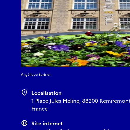
Angélique Barisien
Localisation
1 Place Jules Méline, 88200 Remiremont
France
Site internet