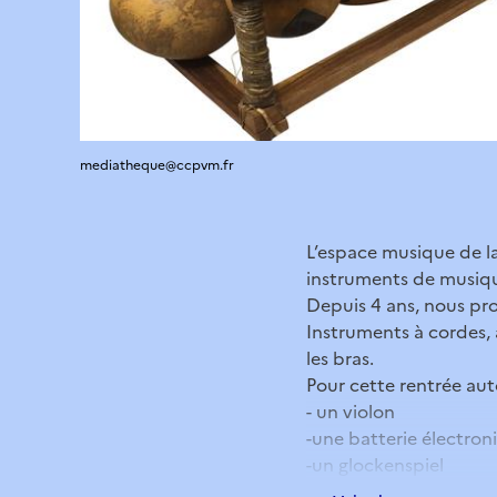
mediatheque@ccpvm.fr
L’espace musique de l
instruments de musiq
Depuis 4 ans, nous pr
Instruments à cordes,
les bras.
Pour cette rentrée aut
- un violon
-une batterie électron
-un glockenspiel
- une lyre