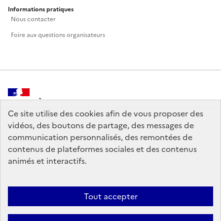
Informations pratiques
Nous contacter
Foire aux questions organisateurs
MINISTÈRE
DE LA CULTURE
Ce site utilise des cookies afin de vous proposer des
vidéos, des boutons de partage, des messages de
communication personnalisés, des remontées de
contenus de plateformes sociales et des contenus
animés et interactifs.
legifrance.gouv.fr
info.gouv.fr
service-public.gouv.fr
data.gouv.fr
Tout accepter