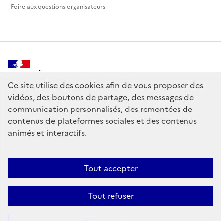
Foire aux questions organisateurs
MINISTÈRE
DE LA CULTURE
Ce site utilise des cookies afin de vous proposer des
vidéos, des boutons de partage, des messages de
communication personnalisés, des remontées de
contenus de plateformes sociales et des contenus
animés et interactifs.
legifrance.gouv.fr
info.gouv.fr
service-public.gouv.fr
data.gouv.fr
Tout accepter
Tout refuser
Crédits
Sauf mention contraire, tous les contenus de ce site sont sous
licence