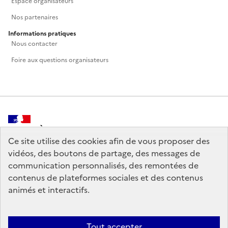
Espace organisateurs
Nos partenaires
Informations pratiques
Nous contacter
Foire aux questions organisateurs
MINISTÈRE
DE LA CULTURE
Ce site utilise des cookies afin de vous proposer des
vidéos, des boutons de partage, des messages de
communication personnalisés, des remontées de
contenus de plateformes sociales et des contenus
animés et interactifs.
legifrance.gouv.fr
info.gouv.fr
service-public.gouv.fr
data.gouv.fr
Tout accepter