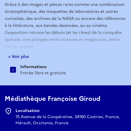
Grâce à des images et pièces rares comme une combinaison
stratosphérique, des maquettes de laboratoires et autres
curiosités, des archives de la NASA ou encore des références
à la littérature, aux bandes dessinées, ou au cinéma.
L’exposition retrace les débuts (et les rêves) de la conquête
spatiale. Une plongée entre sciences et imaginaires, entre
ciel et cosmos.
En savoir plus :
https://mediatheques.montpellier3m.fr/
+ Voir plus
Informations
Entrée libre et gratuite
Médiathèque Françoise Giroud
Localisation
15 Avenue de la Coopérative, 34160 Castries, France,
Hérault, Occitanie, France