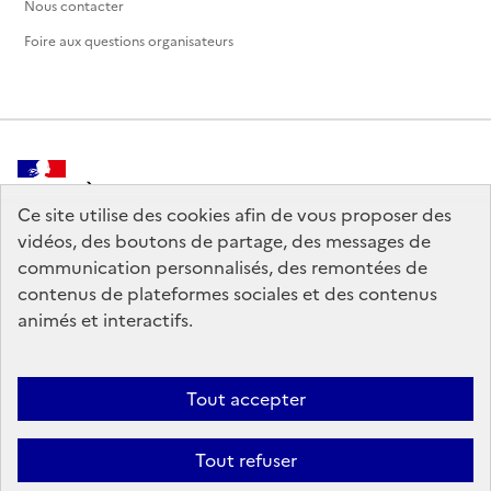
Nous contacter
Foire aux questions organisateurs
MINISTÈRE
DE LA CULTURE
Ce site utilise des cookies afin de vous proposer des
vidéos, des boutons de partage, des messages de
communication personnalisés, des remontées de
contenus de plateformes sociales et des contenus
animés et interactifs.
legifrance.gouv.fr
info.gouv.fr
service-public.gouv.fr
data.gouv.fr
Tout accepter
Tout refuser
Crédits