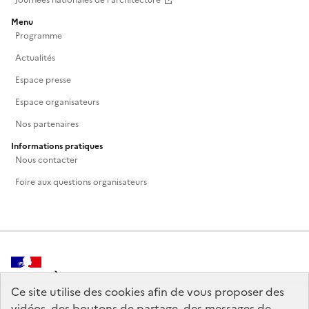
Journées nationales de l'architecture
Menu
Programme
Actualités
Espace presse
Espace organisateurs
Nos partenaires
Informations pratiques
Nous contacter
Foire aux questions organisateurs
MINISTÈRE
DE LA CULTURE
Ce site utilise des cookies afin de vous proposer des
vidéos, des boutons de partage, des messages de