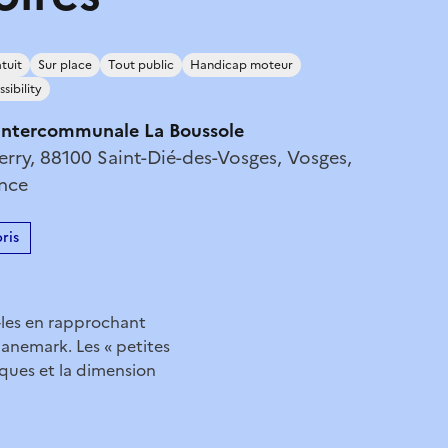
tuit
Sur place
Tout public
Handicap moteur
ssibility
intercommunale La Boussole
Ferry, 88100 Saint-Dié-des-Vosges, Vosges,
ance
ris
s-les en rapprochant
Danemark. Les « petites
liques et la dimension