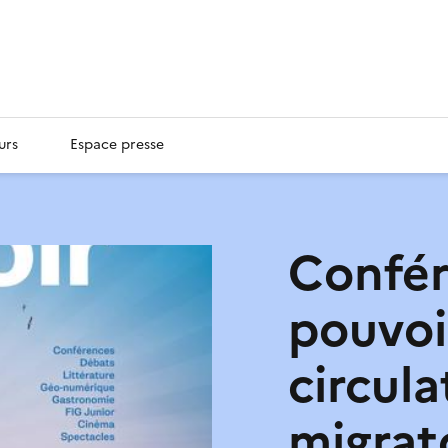
urs
Espace presse
Confér
pouvoir
circula
migrat