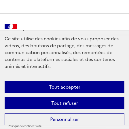
MINISTÈRE
DE LA CULTURE
Ce site utilise des cookies afin de vous proposer des
vidéos, des boutons de partage, des messages de
communication personnalisés, des remontées de
contenus de plateformes sociales et des contenus
animés et interactifs.
legifrance.gouv.fr
info.gouv.fr
service-public.gouv.fr
data.gouv.fr
Tout accepter
Tout refuser
Crédits
Sauf mention contraire, tous les contenus de ce site sont sous
licence
Personnaliser
etalab-2.0
Politique de confidentialité