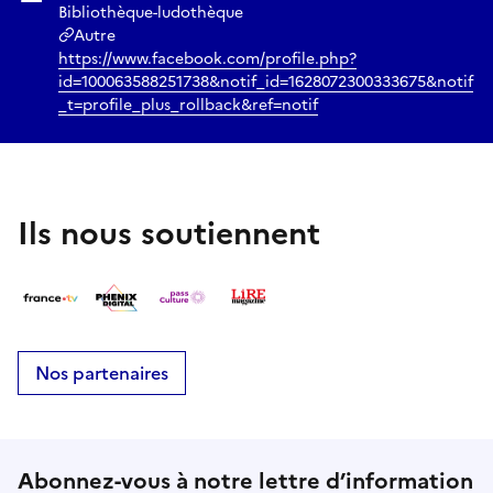
Bibliothèque-ludothèque
Autre
https://www.facebook.com/profile.php?
id=100063588251738&notif_id=1628072300333675&notif
_t=profile_plus_rollback&ref=notif
Ils nous soutiennent
Nos partenaires
Abonnez-vous à notre lettre d’information