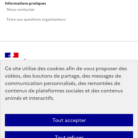
Informations pratiques
Nous contacter
Foire aux questions organisateurs
MINISTÈRE
DE LA CULTURE
Ce site utilise des cookies afin de vous proposer des
vidéos, des boutons de partage, des messages de
communication personnalisés, des remontées de
contenus de plateformes sociales et des contenus
animés et interactifs.
legifrance.gouv.fr
info.gouv.fr
service-public.gouv.fr
data.gouv.fr
Tout accepter
Tout refuser