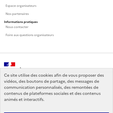
Espace organisateurs
Nos partenaires
Informations pratiques
Nous contacter
Foire aux questions organisateurs
MINISTÈRE
DE LA CULTURE
Ce site utilise des cookies afin de vous proposer des
vidéos, des boutons de partage, des messages de
communication personnalisés, des remontées de
contenus de plateformes sociales et des contenus
animés et interactifs.
legifrance.gouv.fr
info.gouv.fr
service-public.gouv.fr
data.gouv.fr