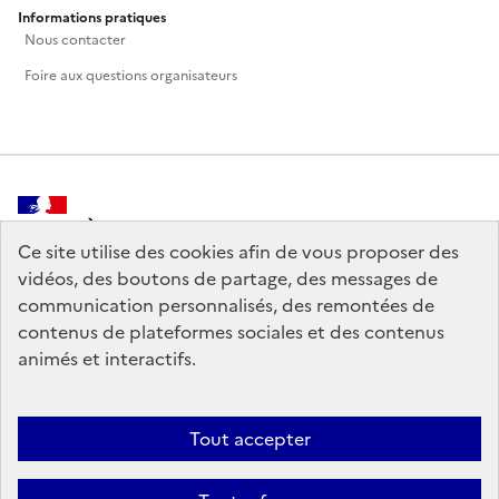
Informations pratiques
Nous contacter
Foire aux questions organisateurs
MINISTÈRE
DE LA CULTURE
Ce site utilise des cookies afin de vous proposer des
vidéos, des boutons de partage, des messages de
communication personnalisés, des remontées de
contenus de plateformes sociales et des contenus
animés et interactifs.
legifrance.gouv.fr
info.gouv.fr
service-public.gouv.fr
data.gouv.fr
Tout accepter