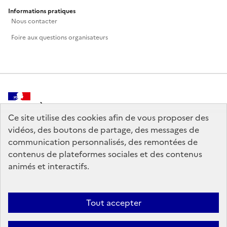
Informations pratiques
Nous contacter
Foire aux questions organisateurs
MINISTÈRE
DE LA CULTURE
Ce site utilise des cookies afin de vous proposer des
vidéos, des boutons de partage, des messages de
communication personnalisés, des remontées de
contenus de plateformes sociales et des contenus
animés et interactifs.
legifrance.gouv.fr
info.gouv.fr
service-public.gouv.fr
data.gouv.fr
Tout accepter