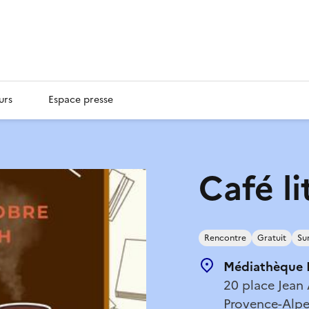
urs
Espace presse
Café li
Rencontre
Gratuit
Su
Médiathèque F
20 place Jean 
Provence-Alpe