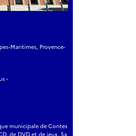
lpes-Maritimes, Provence-
us -
èque municipale de Contes
 CD, de DVD et de jeux. Sa