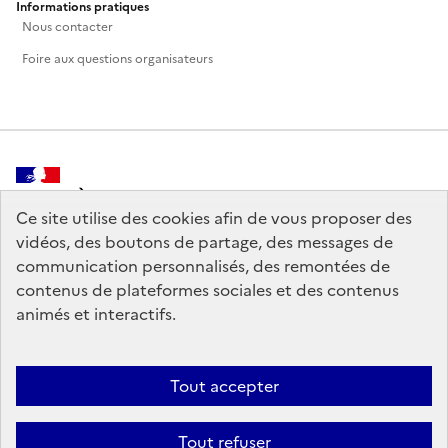
Informations pratiques
Nous contacter
Foire aux questions organisateurs
MINISTÈRE
DE LA CULTURE
Ce site utilise des cookies afin de vous proposer des
vidéos, des boutons de partage, des messages de
communication personnalisés, des remontées de
contenus de plateformes sociales et des contenus
animés et interactifs.
legifrance.gouv.fr
info.gouv.fr
service-public.gouv.fr
data.gouv.fr
Tout accepter
Tout refuser
Crédits