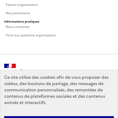
Espace organisateurs
Nos partenaires
Informations pratiques
Nous contacter
Foire aux questions organisateurs
MINISTÈRE
DE LA CULTURE
Ce site utilise des cookies afin de vous proposer des
vidéos, des boutons de partage, des messages de
communication personnalisés, des remontées de
contenus de plateformes sociales et des contenus
animés et interactifs.
legifrance.gouv.fr
info.gouv.fr
service-public.gouv.fr
data.gouv.fr