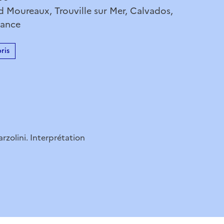
d Moureaux, Trouville sur Mer, Calvados,
rance
ris
rzolini. Interprétation