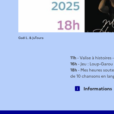
Gaël L. & JuToura
11h
- Valise à histoires 
16h
- Jeu : Loup-Garou
18h
- Mes heures souter
de 10 chansons en lang
Informations