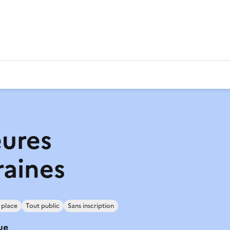
ures
raines
 place
Tout public
Sans inscription
ue