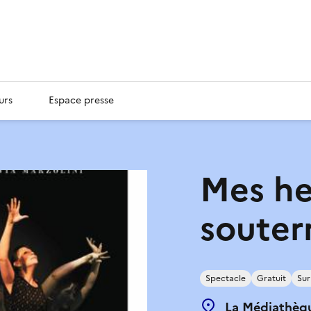
urs
Espace presse
Mes he
souter
Spectacle
Gratuit
Sur
La Médiathèq