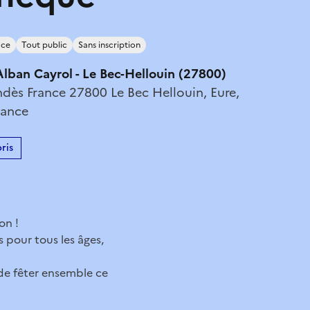
ace
Tout public
Sans inscription
lban Cayrol - Le Bec-Hellouin (27800)
ndès France 27800 Le Bec Hellouin, Eure,
rance
ris
on !
 pour tous les âges,
 de fêter ensemble ce