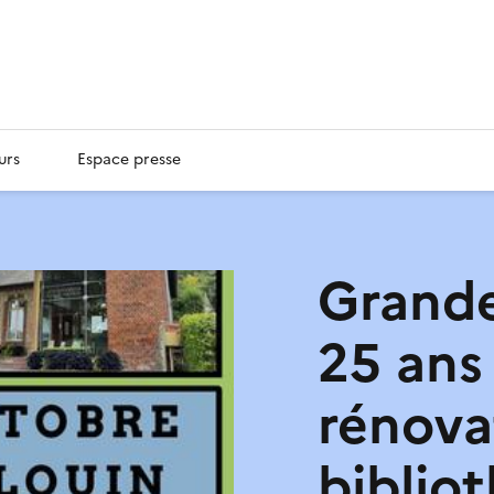
urs
Espace presse
Grande
25 ans
rénova
biblio