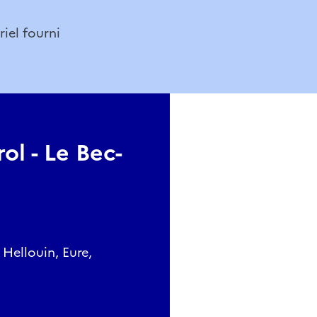
riel fourni
ol - Le Bec-
Hellouin, Eure,