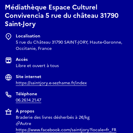
Médiathèque Espace Culturel
Convivencia 5 rue du château 31790
Saint-Jory
Localisation
5 rue du Château 31790 SAINT-JORY, Haute-Garonne,
Occitanie, France
Accès
Libre et ouvert à tous
Site internet
https://saintjory.e-sezhame.fr/index
Téléphone
06.26.14.21.47
À propos
Braderie des livres désherbés à 2€/kg
Autre
https://www.facebook.com/saintjory?locale=fr_FR