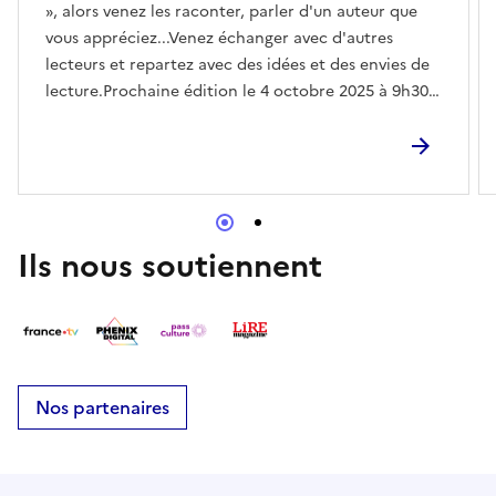
», alors venez les raconter, parler d'un auteur que
vous appréciez...Venez échanger avec d'autres
lecteurs et repartez avec des idées et des envies de
lecture.Prochaine édition le 4 octobre 2025 à 9h30
sur le thème « Passions du moment ». Inscrivez-vous
au 05 65 22 49 67, mediathequemercues@gmail.com
ou en venant à la médiathèque !Ouverture : mardi
9h-12h, mercredi 9h-12h et 15h-18h et jeudi 14h-
17h.E-mailmediathequemercues@gmail.com
Ils nous soutiennent
Nos partenaires