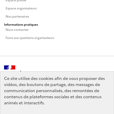
Espace presse
Espace organisateurs
Nos partenaires
Informations pratiques
Nous contacter
Foire aux questions organisateurs
MINISTÈRE
DE LA CULTURE
Ce site utilise des cookies afin de vous proposer des
vidéos, des boutons de partage, des messages de
communication personnalisés, des remontées de
contenus de plateformes sociales et des contenus
animés et interactifs.
legifrance.gouv.fr
info.gouv.fr