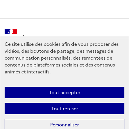
MINISTÈRE
DE LA CULTURE
Ce site utilise des cookies afin de vous proposer des
vidéos, des boutons de partage, des messages de
communication personnalisés, des remontées de
contenus de plateformes sociales et des contenus
animés et interactifs.
legifrance.gouv.fr
info.gouv.fr
service-public.gouv.fr
data.gouv.fr
Tout accepter
Tout refuser
Crédits
Sauf mention contraire, tous les contenus de ce site sont sous
licence
Personnaliser
etalab-2.0