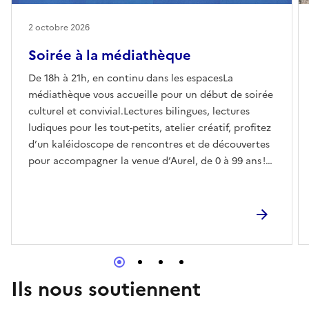
2 octobre 2026
Soirée à la médiathèque
De 18h à 21h, en continu dans les espacesLa
médiathèque vous accueille pour un début de soirée
culturel et convivial.Lectures bilingues, lectures
ludiques pour les tout-petits, atelier créatif, profitez
d’un kaléidoscope de rencontres et de découvertes
pour accompagner la venue d’Aurel, de 0 à 99 ans !
18h – 19h : accueil café méditerranée / thé à la
menthe18h – 19h : Histoires autour de la
Méditerranée 18h - 21h : Histoires de Loukoums et
conte marocain19h - 20h30 : Atelier créatif livres
infinis Entrée libreTout publicLille-Centre (Jean
Lévy)#NuitsdesBibliothèques #BiblisenFolie
Ils nous soutiennent