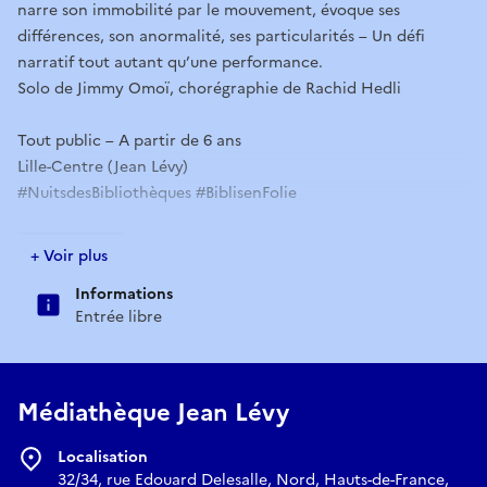
narre son immobilité par le mouvement, évoque ses
différences, son anormalité, ses particularités – Un défi
narratif tout autant qu’une performance.
Solo de Jimmy Omoï, chorégraphie de Rachid Hedli
Tout public – A partir de 6 ans
Lille-Centre (Jean Lévy)
#NuitsdesBibliothèques #BiblisenFolie
Réserver
+ Voir plus
Informations
Entrée libre
Médiathèque Jean Lévy
Localisation
32/34, rue Edouard Delesalle, Nord, Hauts-de-France,