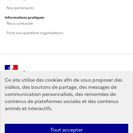
Nos partenaires
Informations pratiques
Nous contacter
Foire aux questions organisateurs
MINISTÈRE
DE LA CULTURE
Ce site utilise des cookies afin de vous proposer des
vidéos, des boutons de partage, des messages de
communication personnalisés, des remontées de
contenus de plateformes sociales et des contenus
animés et interactifs.
legifrance.gouv.fr
info.gouv.fr
service-public.gouv.fr
data.gouv.fr
Tout accepter