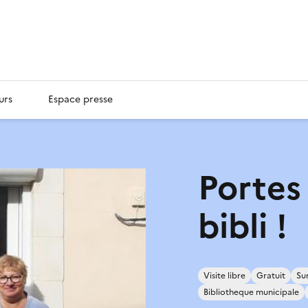
urs
Espace presse
Portes
bibli !
Visite libre
Gratuit
Su
Bibliotheque municipale