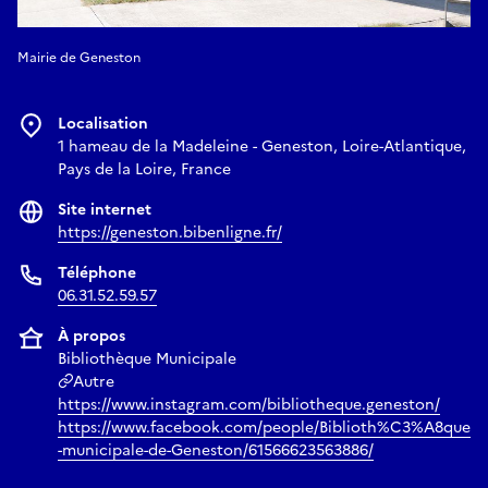
Mairie de Geneston
Localisation
1 hameau de la Madeleine - Geneston, Loire-Atlantique,
Pays de la Loire, France
Site internet
https://geneston.bibenligne.fr/
Téléphone
06.31.52.59.57
À propos
Bibliothèque Municipale
Autre
https://www.instagram.com/bibliotheque.geneston/
https://www.facebook.com/people/Biblioth%C3%A8que
-municipale-de-Geneston/61566623563886/