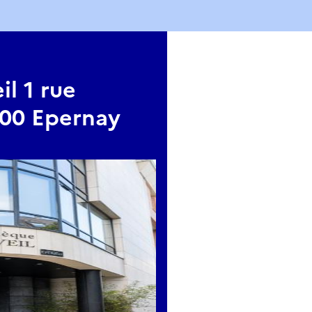
l 1 rue
200 Epernay