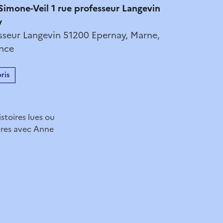
imone-Veil 1 rue professeur Langevin
y
esseur Langevin 51200 Epernay, Marne,
ance
ris
stoires lues ou
ières avec Anne