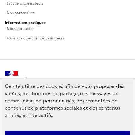
Espace organisateurs
Nos partenaires
Informations pratiques
Nous contacter
Foire aux questions organisateurs
MINISTÈRE
DE LA CULTURE
Ce site utilise des cookies afin de vous proposer des
vidéos, des boutons de partage, des messages de
communication personnalisés, des remontées de
contenus de plateformes sociales et des contenus
animés et interactifs.
legifrance.gouv.fr
info.gouv.fr
service-public.gouv.fr
data.gouv.fr